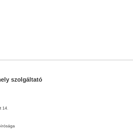
ely szolgáltató
t 14.
bírósága