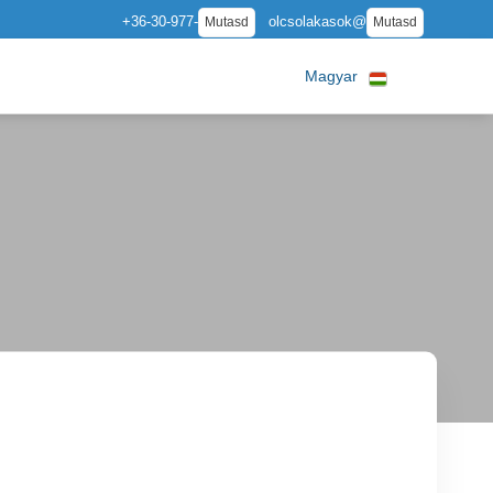
+36-30-977-
olcsolakasok@
Mutasd
Mutasd
Magyar