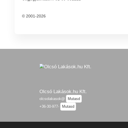
© 2001-2026
Olcsó Lakások.hu Kft.
olcsolakasok@
Mutasd
+36-30-977-
Mutasd