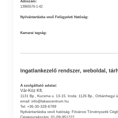
Adószám:
13965576-1-42
Nyilvántartásba vevő Felügyeleti Hatóság:
Kamarai tagság:
Ingatlankezelő rendszer, weboldal, tárh
A szolgáltató adatai:
Vár-Köz Kft.
1131 Bp., Kucsma u. 13-15. Iroda: 1126 Bp., Orbánhegyi ú
email: info@lakascentrum.hu
Tel: +36-30-328-6789
Nyilvántartásba vevő hatóság: Fővárosi Törvényszék Cég
Cégjegyzekszám: 01-09-951222